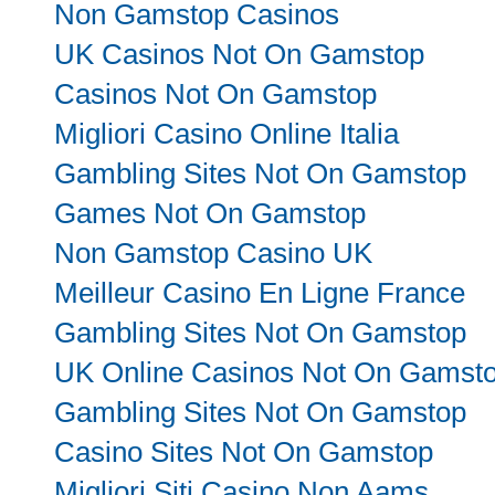
Non Gamstop Casinos
UK Casinos Not On Gamstop
Casinos Not On Gamstop
Migliori Casino Online Italia
Gambling Sites Not On Gamstop
Games Not On Gamstop
Non Gamstop Casino UK
Meilleur Casino En Ligne France
Gambling Sites Not On Gamstop
UK Online Casinos Not On Gamst
Gambling Sites Not On Gamstop
Casino Sites Not On Gamstop
Migliori Siti Casino Non Aams