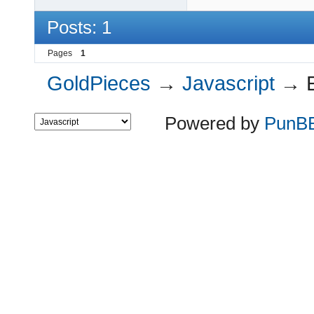
Posts: 1
Pages
1
GoldPieces
→
Javascript
→
Powered by
PunB