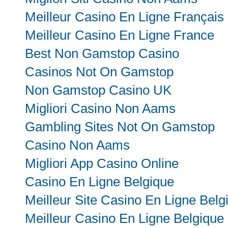
Meilleur Casino En Ligne Français
Meilleur Casino En Ligne France
Best Non Gamstop Casino
Casinos Not On Gamstop
Non Gamstop Casino UK
Migliori Casino Non Aams
Gambling Sites Not On Gamstop
Casino Non Aams
Migliori App Casino Online
Casino En Ligne Belgique
Meilleur Site Casino En Ligne Belg
Meilleur Casino En Ligne Belgique