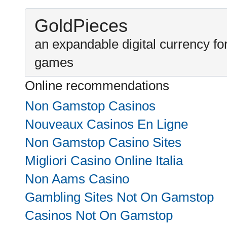
GoldPieces
an expandable digital currency fo
games
Online recommendations
Non Gamstop Casinos
Nouveaux Casinos En Ligne
Non Gamstop Casino Sites
Migliori Casino Online Italia
Non Aams Casino
Gambling Sites Not On Gamstop
Casinos Not On Gamstop