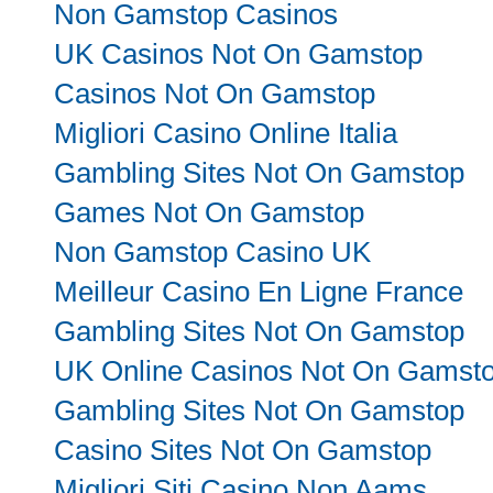
Non Gamstop Casinos
UK Casinos Not On Gamstop
Casinos Not On Gamstop
Migliori Casino Online Italia
Gambling Sites Not On Gamstop
Games Not On Gamstop
Non Gamstop Casino UK
Meilleur Casino En Ligne France
Gambling Sites Not On Gamstop
UK Online Casinos Not On Gamst
Gambling Sites Not On Gamstop
Casino Sites Not On Gamstop
Migliori Siti Casino Non Aams