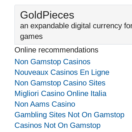
GoldPieces
an expandable digital currency fo
games
Online recommendations
Non Gamstop Casinos
Nouveaux Casinos En Ligne
Non Gamstop Casino Sites
Migliori Casino Online Italia
Non Aams Casino
Gambling Sites Not On Gamstop
Casinos Not On Gamstop