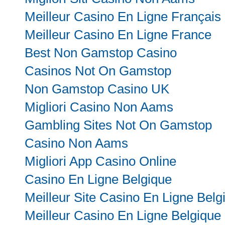
Meilleur Casino En Ligne Français
Meilleur Casino En Ligne France
Best Non Gamstop Casino
Casinos Not On Gamstop
Non Gamstop Casino UK
Migliori Casino Non Aams
Gambling Sites Not On Gamstop
Casino Non Aams
Migliori App Casino Online
Casino En Ligne Belgique
Meilleur Site Casino En Ligne Belg
Meilleur Casino En Ligne Belgique