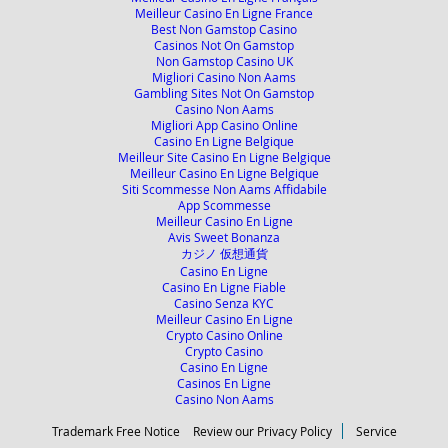
Meilleur Casino En Ligne France
Best Non Gamstop Casino
Casinos Not On Gamstop
Non Gamstop Casino UK
Migliori Casino Non Aams
Gambling Sites Not On Gamstop
Casino Non Aams
Migliori App Casino Online
Casino En Ligne Belgique
Meilleur Site Casino En Ligne Belgique
Meilleur Casino En Ligne Belgique
Siti Scommesse Non Aams Affidabile
App Scommesse
Meilleur Casino En Ligne
Avis Sweet Bonanza
カジノ 仮想通貨
Casino En Ligne
Casino En Ligne Fiable
Casino Senza KYC
Meilleur Casino En Ligne
Crypto Casino Online
Crypto Casino
Casino En Ligne
Casinos En Ligne
Casino Non Aams
Trademark Free Notice
Review our Privacy Policy
Service