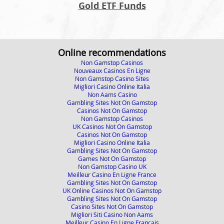
Gold ETF Funds
Online recommendations
Non Gamstop Casinos
Nouveaux Casinos En Ligne
Non Gamstop Casino Sites
Migliori Casino Online Italia
Non Aams Casino
Gambling Sites Not On Gamstop
Casinos Not On Gamstop
Non Gamstop Casinos
UK Casinos Not On Gamstop
Casinos Not On Gamstop
Migliori Casino Online Italia
Gambling Sites Not On Gamstop
Games Not On Gamstop
Non Gamstop Casino UK
Meilleur Casino En Ligne France
Gambling Sites Not On Gamstop
UK Online Casinos Not On Gamstop
Gambling Sites Not On Gamstop
Casino Sites Not On Gamstop
Migliori Siti Casino Non Aams
Meilleur Casino En Ligne Français